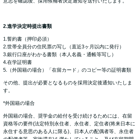
意志を確認後、採用候補者決定通知を送付いたします。
2.進学決定時提出書類
1.誓約書（押印必須）
2.世帯全員分の住民票の写し（直近3ヶ月以内に発行）
3.銀行口座がわかる書類（本人名義・通帳等写し）
4.在学証明書
5.（外国籍の場合）「在留カード」のコピー等の証明書類
その他、提出が必要となるものを採用決定後通知いたしま
す。
*外国籍の場合
外国籍の場合、奨学金の給付を受け続けるためには、在留
資格等の要件(法定特別永住者、永住者、定住者(将来日本に
永住する意思のある人に限る)、日本人の配偶者等、永住者