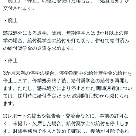
「廃止」「停止」の認定を受けた場合は、「処置通知」が
交付されます。
・廃止
懲戒処分による退学、除籍、無期停学又は 3か月以上の停
学の場合、給付奨学金の給付を打ち切り、併せて給付済み
の給付奨学金の返還を求めます。
・停止
3か月未満の停学の場合、停学期間中の給付奨学金の給付を
停止します。停学処分終了後、給付奨学金の給付を再開し
ます。ただし、懲戒処分により停止された期間(月数)につい
ては、採用時に給付予定だった 総期間(月数)から減じられ
ます。
2)レポートの提出や報告会・交流会などに、事前の許可な
く、未提出・欠席した場合、給付奨学金の給付を停止しま
す。財団事務局で本人と改めて確認し、復活が可能であれ